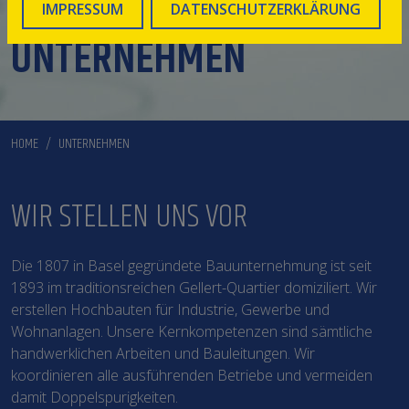
IMPRESSUM
DATENSCHUTZERKLÄRUNG
UNTERNEHMEN
HOME
UNTERNEHMEN
WIR STELLEN UNS VOR
Die 1807 in Basel gegründete Bauunternehmung ist seit
1893 im traditionsreichen Gellert-Quartier domiziliert. Wir
erstellen Hochbauten für Industrie, Gewerbe und
Wohnanlagen. Unsere Kernkompetenzen sind sämtliche
handwerklichen Arbeiten und Bauleitungen. Wir
koordinieren alle ausführenden Betriebe und vermeiden
damit Doppelspurigkeiten.