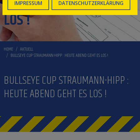
HEUTE ABEND GEHT ES
IMPRESSUM
DATENSCHUTZERKLÄRUNG
LOS !
HOME
AKTUELL
BULLSEYE CUP STRAUMANN-HIPP : HEUTE ABEND GEHT ES LOS !
BULLSEYE CUP STRAUMANN-HIPP :
HEUTE ABEND GEHT ES LOS !